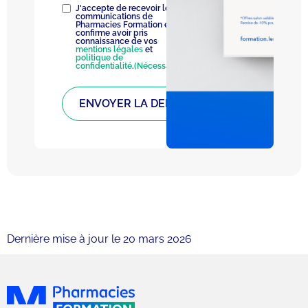
RGPD
(Nécessaire)
J'accepte de recevoir les
communications de
Pharmacies Formation et
confirme avoir pris
connaissance de vos
mentions légales
et
politique de
confidentialité
.
(Nécessaire)
Dernière mise à jour le 20 mars 2026