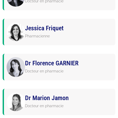
Docteur en pharmacie
Jessica Friquet
Pharmacienne
Dr Florence GARNIER
Docteur en pharmacie
Dr Marion Jamon
Docteur en pharmacie