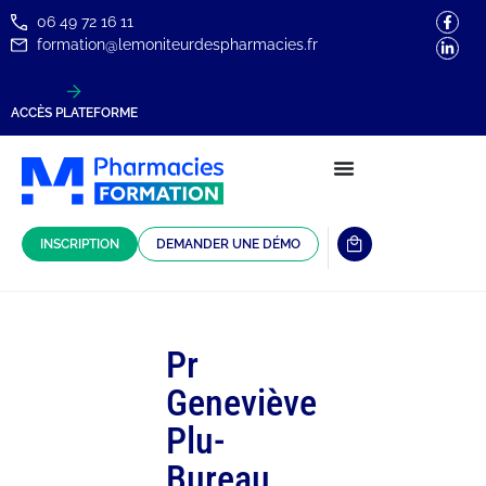
06 49 72 16 11
formation@lemoniteurdespharmacies.fr
ACCÈS PLATEFORME
INSCRIPTION
DEMANDER UNE DÉMO
Pr
Geneviève
Plu-
Bureau