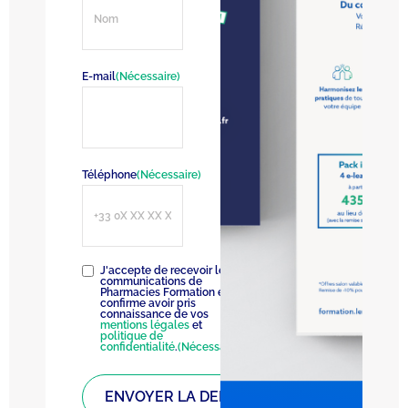
E-mail
(Nécessaire)
Téléphone
(Nécessaire)
RGPD
(Nécessaire)
J'accepte de recevoir les
communications de
Pharmacies Formation et
confirme avoir pris
connaissance de vos
mentions légales
et
politique de
confidentialité
.
(Nécessaire)