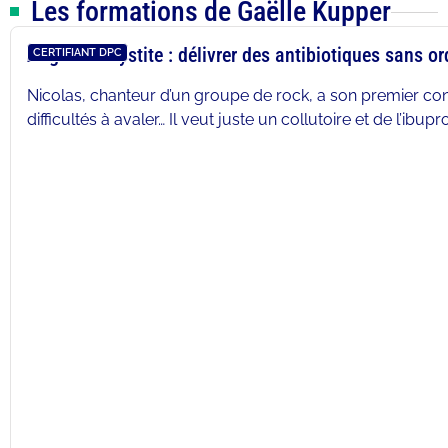
Les formations de Gaëlle Kupper
Angine et Cystite : délivrer des antibiotiques sans 
CERTIFIANT DPC
Nicolas, chanteur d’un groupe de rock, a son premier con
difficultés à avaler… Il veut juste un collutoire et de l’ibupr