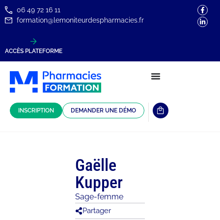
06 49 72 16 11
formation@lemoniteurdespharmacies.fr
ACCÈS PLATEFORME
INSCRIPTION
DEMANDER UNE DÉMO
Gaëlle
Kupper
Sage-femme
Partager