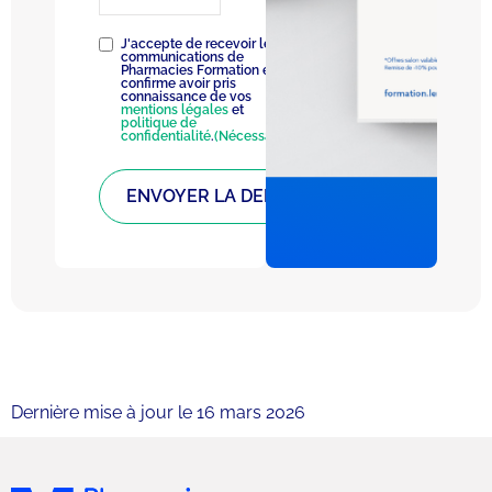
RGPD
(Nécessaire)
J'accepte de recevoir les
communications de
Pharmacies Formation et
confirme avoir pris
connaissance de vos
mentions légales
et
politique de
confidentialité
.
(Nécessaire)
Dernière mise à jour le 16 mars 2026