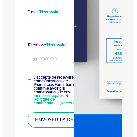
E-mail
(Nécessaire)
Téléphone
(Nécessaire)
RGPD
(Nécessaire)
J'accepte de recevoir les
communications de
Pharmacies Formation et
confirme avoir pris
connaissance de vos
mentions légales
et
politique de
confidentialité
.
(Nécessaire)