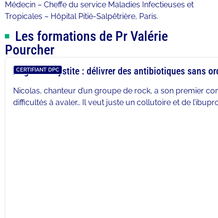
Médecin – Cheffe du service Maladies Infectieuses et
Tropicales – Hôpital Pitié-Salpêtrière, Paris.
Les formations de Pr Valérie
Pourcher
Angine et Cystite : délivrer des antibiotiques sans 
CERTIFIANT DPC
Nicolas, chanteur d’un groupe de rock, a son premier con
difficultés à avaler… Il veut juste un collutoire et de l’ibupr