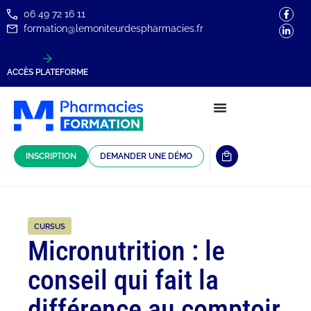
06 49 72 16 11
formation@lemoniteurdespharmacies.fr
ACCÈS PLATEFORME
INSCRIPTION
DEMANDER UNE DÉMO
CURSUS
Micronutrition : le
conseil qui fait la
différence au comptoir