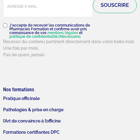
mail
(Nécessaire)
RGPD
(Nécessaire)
J'accepte de recevoir les communications de
Pharmacies Formation et confirme avoir pris
connaissance de vos
mentions légales
et
politique de confidentialité
.
(Nécessaire)
Recevez du contenu pertinent directement dans votre boîte mail.
Une fois par mois.
Pas de spam, jamais.
Nos formations
Pratique officinale
Pathologies & prise en charge
l’Art de convaincre à l’officine
Formations certifiantes DPC