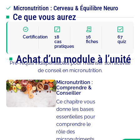
Micronutrition : Cerveau & Équilibre Neuro
Ce que vous aurez
Certification
18
16
67
cas
fiches
quiz
pratiques
Achat d’un module à l’unité
Pré-requis indispensables pour maîtriser son activité
de conseil en micronutrition.
Micronutrition :
Comprendre &
Conseiller
Ce chapitre vous
donne les bases
essentielles pour
comprendre le
rôle des
micronutriments,