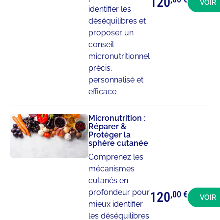
120
VOIR
identifier les
déséquilibres et
proposer un
conseil
micronutritionnel
précis,
personnalisé et
efficace.
Micronutrition :
Réparer &
Protéger la
sphère cutanée
Comprenez les
mécanismes
cutanés en
profondeur pour
120
,00 €
VOIR
mieux identifier
les déséquilibres