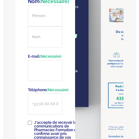
Nom
(Nécessaire)
E-mail
(Nécessaire)
Téléphone
(Nécessaire)
RGPD
(Nécessaire)
J'accepte de recevoir les
communications de
Pharmacies Formation et
confirme avoir pris
connaissance de vos