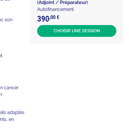
(
Adjoint
/
Préparateur
)
Autofinancement
390
,00 €
ec son
CHOISIR UNE SESSION
et
’un cancer
n
eils adaptés
nts, en