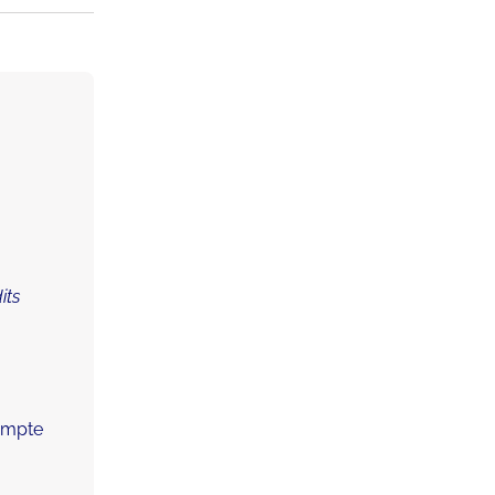
its
compte