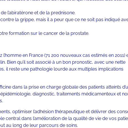
de l’abiratérone et de la prednisone.
ontre la grippe, mais il a peur que ce ne soit pas indiqué av
tre formation sur le cancer de la prostate.
hez l’homme en France (71 200 nouveaux cas estimés en 2011) 
. Bien qu’il soit associé à un bon pronostic, avec une nette
s, il reste une pathologie lourde aux multiples implications
ficine dans la prise en charge globale des patients atteints d
 : épidémiologie, diagnostic, traitements médicamenteux et no
s.
ents, optimiser l’adhésion thérapeutique et délivrer des cons
e central dans l’amélioration de la qualité de vie de vos patie
ut au long de leur parcours de soins.