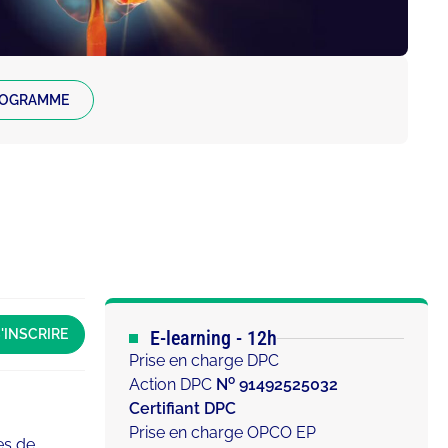
ROGRAMME
'INSCRIRE
E-learning
- 12h
Prise en charge DPC
o
Action DPC
N
91492525032
Certifiant DPC
Prise en charge OPCO EP
es de