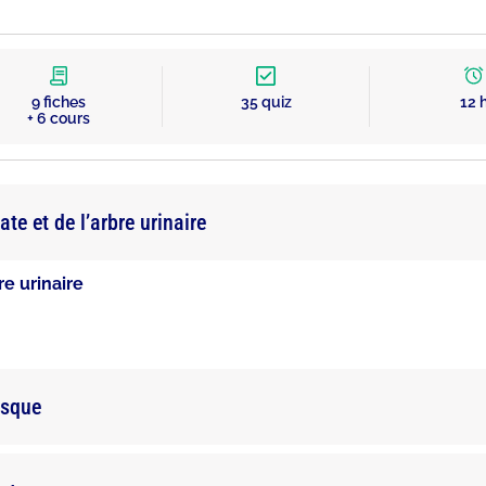
9 fiches
35 quiz
12 
+ 6 cours
te et de l’arbre urinaire
re urinaire
isque