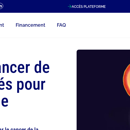
ACCÈS PLATEFORME
nt
Financement
FAQ
ancer de
lés pour
ge
r le cancer de la