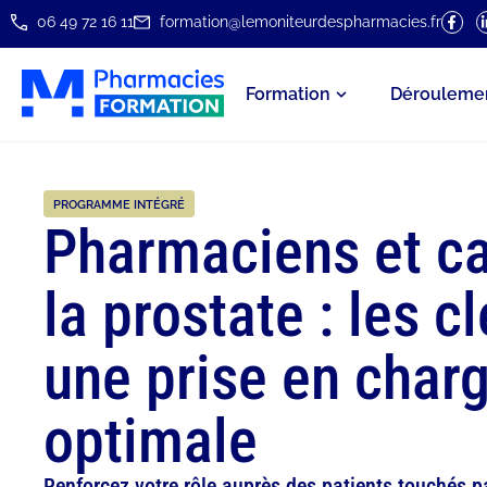
06 49 72 16 11
formation@lemoniteurdespharmacies.fr
Formation
Dérouleme
PROGRAMME INTÉGRÉ
Pharmaciens et c
la prostate : les c
une prise en char
optimale
Renforcez votre rôle auprès des patients touchés pa