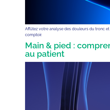
Affûtez votre analyse des douleurs du tronc et 
comptoir.
Main & pied : compren
au patient