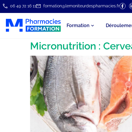
06 49 72 16 11
formation@lemoniteurdespharmacies.fr
Formation
Dérouleme
Micronutrition : Cerv