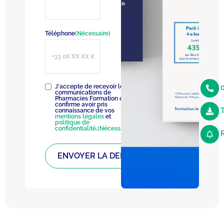
Téléphone
(Nécessaire)
RGPD
(Nécessaire)
J'accepte de recevoir les
0
communications de
Pharmacies Formation et
confirme avoir pris
connaissance de vos
mentions légales
et
politique de
confidentialité
.
(Nécessaire)