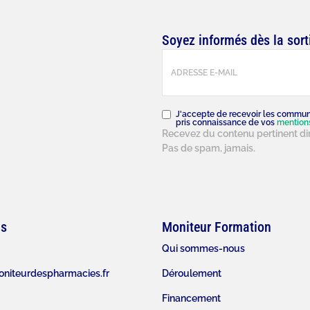
Soyez informés dès la sort
E-
mail
(Nécessaire)
RGPD
(Nécessaire)
J'accepte de recevoir les commun
pris connaissance de vos
mention
Recevez du contenu pertinent dir
Pas de spam, jamais.
ns
Moniteur Formation
Qui sommes-nous
niteurdespharmacies.fr
Déroulement
Financement