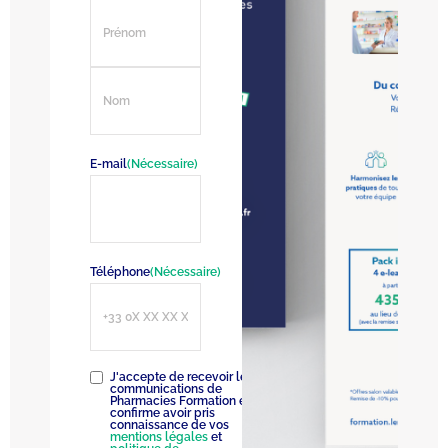
E-mail
(Nécessaire)
Téléphone
(Nécessaire)
RGPD
(Nécessaire)
J'accepte de recevoir les
communications de
Pharmacies Formation et
confirme avoir pris
connaissance de vos
mentions légales
et