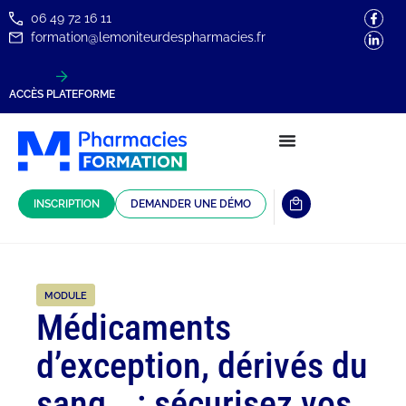
06 49 72 16 11
formation@lemoniteurdespharmacies.fr
ACCÈS PLATEFORME
INSCRIPTION
DEMANDER UNE DÉMO
MODULE
Médicaments
d’exception, dérivés du
sang… : sécurisez vos