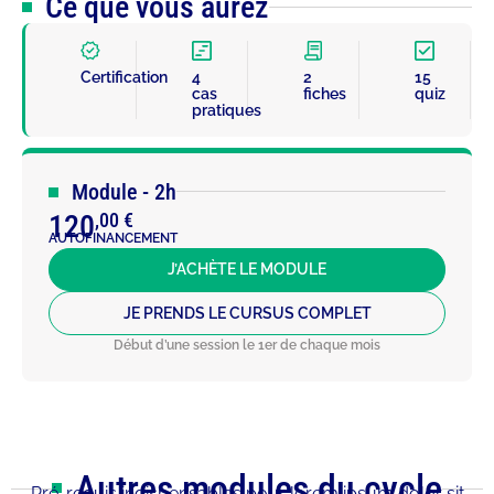
Ce que vous aurez
Certification
4
2
15
cas
fiches
quiz
pratiques
Module - 2h
120
,00 €
AUTOFINANCEMENT
J’ACHÈTE LE MODULE
JE PRENDS LE CURSUS COMPLET
Début d’une session le 1er de chaque mois
Autres modules du cycle
Pré-requis indispensables pour lorem ipsum dolor sit