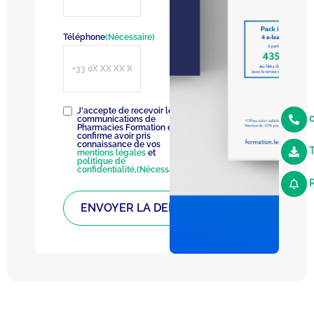
Téléphone
(Nécessaire)
RGPD
(Nécessaire)
J'accepte de recevoir les
0
communications de
Pharmacies Formation et
confirme avoir pris
connaissance de vos
mentions légales
et
politique de
confidentialité
.
(Nécessaire)