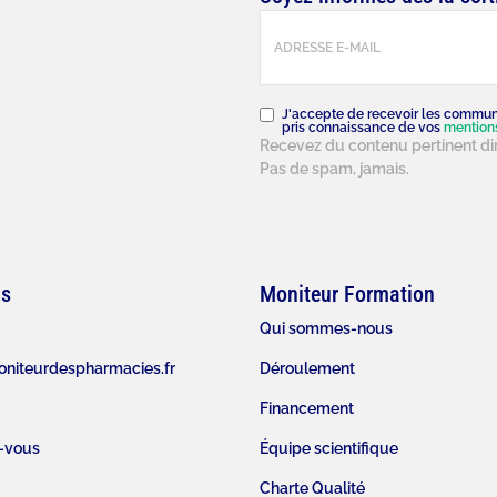
E-
mail
(Nécessaire)
RGPD
(Nécessaire)
J'accepte de recevoir les commun
pris connaissance de vos
mention
Recevez du contenu pertinent dir
Pas de spam, jamais.
ns
Moniteur Formation
Qui sommes-nous
niteurdespharmacies.fr
Déroulement
Financement
-vous
Équipe scientifique
Charte Qualité